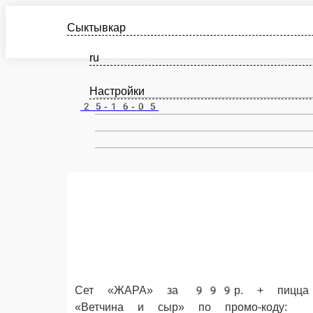
Сыктывкар
ru
Настройки
25-16-05
Сет «ЖАРА» за 999р. + пицца «Ветчина и сыр» по
промо-коду: ЛЕТО в подарок!