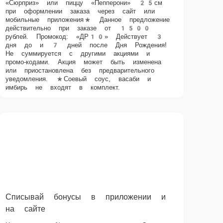
промо-кодами. Акция может быть изменена или приостановлена
без предварительного уведомления. *Соевый соус, васаби и
имбирь не входят в комплект.
Списывай бонусы в приложении и на сайте
Начисляем 3% стоимости покупки. Списание бонусов возможно на
все категории кроме комбо наборов и сетов до 30% стоимости
заказа. Не суммируется с другими акциями и скидками. Списать
бонусы можно через наши приложения и сайт. 1 бонус равен
одному рублю. При списании бонусов на текущий заказ
начисление не производится. Бонусная система может быть
отключена или изменена без предварительного уведомления.