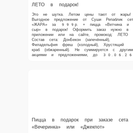
Это не шутка. Летом цены тают от жары! Выгодное предложени
от Суши Репаблик сет «ЖАРА» за 999р. + пицца «Ветчина и сыр» 
подарок! Оформить заказ нужно в приложении или на сайте,
промокод: ЛЕТО Состав сета: ДонБекон (запечённый),
Филадельфия фреш (холодный), Хрустящий краб (обжаренный).
Не суммируется с другими акциями и предложениями, до
30.06.26
Пицца в подарок при заказе сета «Вечеринка»
или «Джекпот»
Выбери пиццу 33см в подарок при заказе сета «Джекпот»
Промокод: ПИЦЦА33 Или пиццу 25см при заказе сета
«Вечеринка» Промокод: ПИЦЦА25 При оформлении заказа через