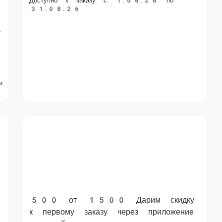
Доступно к заказу с 1.06.26 по 31.08.26
е
в
500 от 1500 Дарим скидку к первому заказу через
приложение или сайт.
500 рублей скидка к первому заказу при заказе от 1500 рублей
через сайт и мобильные приложения. Промо-код: 0500 Не
суммируется с другими акциями, действует до 25.12.26 года и