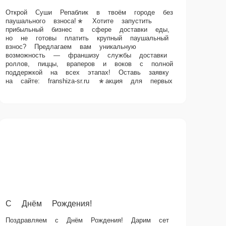
Открой Суши Репаблик в твоём городе без паушального взноса!*
Хотите запустить прибыльный бизнес в сфере доставки еды, но
не готовы платить крупный паушальный взнос? Предлагаем вам
уникальную возможность — франшизу службы доставки роллов,
пиццы, враперов и воков с полной поддержкой на всех этапах!
Оставь заявку на сайте: franshiza-sr.ru *акция для первых
С Днём Рождения!
Поздравляем с Днём Рождения! Дарим сет «Сюрприз» или пиццу
«Пепперони» 25см при оформлении заказа через сайт или
мобильные приложения* Данное предложение действительно при
заказе от 1500 рублей. Промокод: «ДР10» Действует 3 дня до и 7
дней после Дня Рождения! Не суммируется с другими акциями и