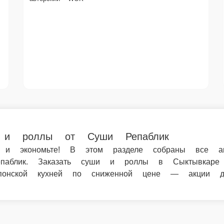
 Суши Репаблик
е! В этом разделе собраны все актуальные скидки и спецпредло
ее. Не упустите шанс насладиться японской кухней по сниженно