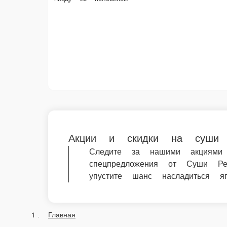
Акции и скидки на суши и роллы от
Следите за нашими акциями и экономьт
роллы в Сыктывкаре теперь еще выгодн
Главная
Акции
© FoodSoul, Inc. 2026.
Пользовательское соглашение
Лицензионное соглашение
Условия акций сервиса
Политика конфиденциальности
Правила оплаты