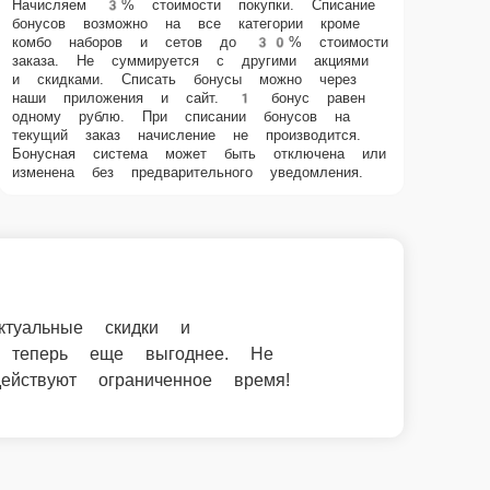
жения от Суши Репаблик. Заказать суши и
й цене — акции действуют ограниченное время!