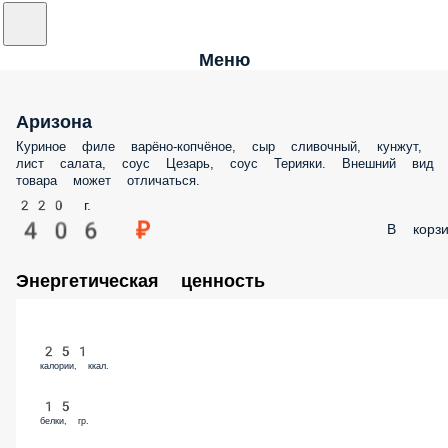
Меню
Аризона
Куриное филе варёно-копчёное, сыр сливочный, кунжут, лист салата
соус Цезарь, соус Терияки. Внешний вид товара может отличаться.
220 г.
406 ₽
В корз
Энергетическая ценность
251
калории, ккал.
15
белки, гр.
14