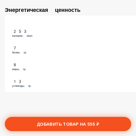
Энергетическая ценность
253
калории, ккал.
7
белки, гр.
8
жиры, гр.
13
углеводы, гр.
ДОБАВИТЬ ТОВАР НА
555 ₽